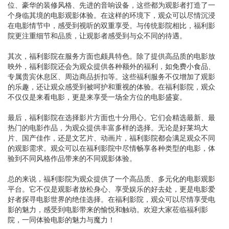
位、豪华的装修风格、先进的音响设备，这些都为观影者打造了一
个身临其境的电影观影体验。在这样的环境下，观众可以尽情沉浸
在电影情节中，感受到视听的双重享受。与传统影院相比，福利影
院更注重细节和品质，让观影者感受到与众不同的待遇。
其次，福利影院在服务方面也颇具特色。除了提供高品质的电影放
映外，福利影院还会为观众提供各种额外的福利，如免费小食品、
专属贵宾休息区、周边商品折扣等。这些福利服务不仅增加了观影
的乐趣，还让观众感受到被呵护和重视的体验。在福利影院，观众
不仅仅是来看电影，更是来享受一场全方位的电影盛宴。
最后，福利影院在选择影片方面也十分用心。它们会精选最新、最
热门的电影作品，为观众提供丰富多样的选择。无论是好莱坞大
片、国产佳作，还是文艺片、动画片，福利影院都会满足观众不同
的观影需求。观众可以在福利影院中尽情畅享各种类型的电影，体
验到不同风格作品带来的不同观影体验。
总的来说，福利影院为观众提供了一个高品质、多元化的电影观影
平台。它不仅是观影者放松身心、享受娱乐的好去处，更是电影爱
好者探寻电影世界的绝佳选择。在福利影院，观众可以尽情享受电
影的魅力，感受到电影带来的愉悦和触动。欢迎大家莅临福利影
院，一同体验电影的魅力与魔力！