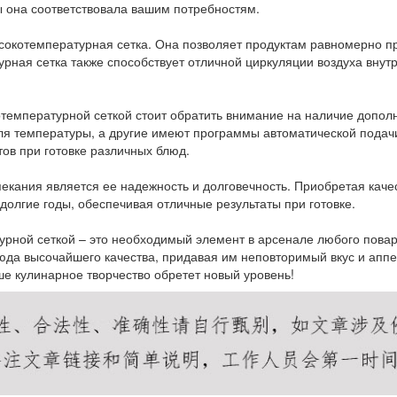
ы она соответствовала вашим потребностям.
окотемпературная сетка. Она позволяет продуктам равномерно про
рная сетка также способствует отличной циркуляции воздуха внутр
котемпературной сеткой стоит обратить внимание на наличие допо
я температуры, а другие имеют программы автоматической подач
ов при готовке различных блюд.
екания является ее надежность и долговечность. Приобретая каче
долгие годы, обеспечивая отличные результаты при готовке.
урной сеткой – это необходимый элемент в арсенале любого повар
юда высочайшего качества, придавая им неповторимый вкус и апп
ше кулинарное творчество обретет новый уровень!