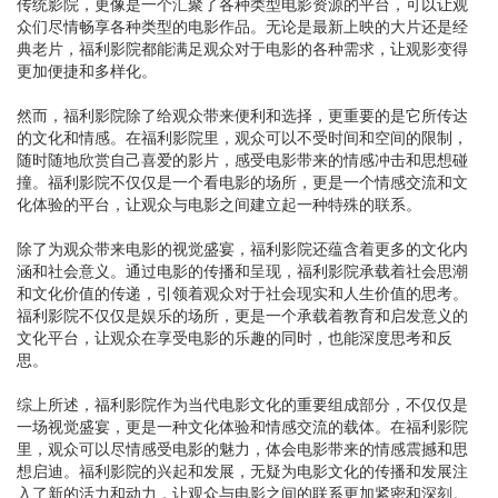
传统影院，更像是一个汇聚了各种类型电影资源的平台，可以让观
众们尽情畅享各种类型的电影作品。无论是最新上映的大片还是经
典老片，福利影院都能满足观众对于电影的各种需求，让观影变得
更加便捷和多样化。
然而，福利影院除了给观众带来便利和选择，更重要的是它所传达
的文化和情感。在福利影院里，观众可以不受时间和空间的限制，
随时随地欣赏自己喜爱的影片，感受电影带来的情感冲击和思想碰
撞。福利影院不仅仅是一个看电影的场所，更是一个情感交流和文
化体验的平台，让观众与电影之间建立起一种特殊的联系。
除了为观众带来电影的视觉盛宴，福利影院还蕴含着更多的文化内
涵和社会意义。通过电影的传播和呈现，福利影院承载着社会思潮
和文化价值的传递，引领着观众对于社会现实和人生价值的思考。
福利影院不仅仅是娱乐的场所，更是一个承载着教育和启发意义的
文化平台，让观众在享受电影的乐趣的同时，也能深度思考和反
思。
综上所述，福利影院作为当代电影文化的重要组成部分，不仅仅是
一场视觉盛宴，更是一种文化体验和情感交流的载体。在福利影院
里，观众可以尽情感受电影的魅力，体会电影带来的情感震撼和思
想启迪。福利影院的兴起和发展，无疑为电影文化的传播和发展注
入了新的活力和动力，让观众与电影之间的联系更加紧密和深刻。