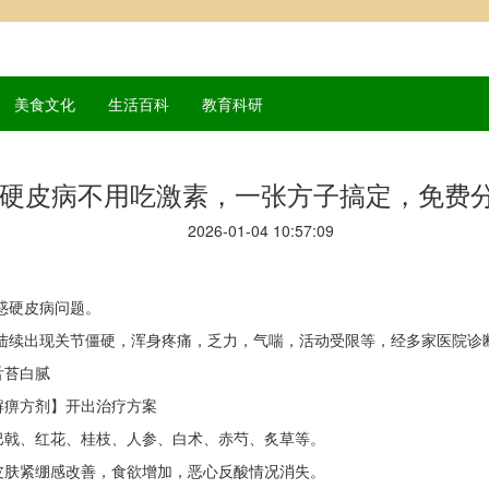
美食文化
生活百科
教育科研
硬皮病不用吃激素，一张方子搞定，免费
2026-01-04 10:57:09
答惑硬皮病问题。
年陆续出现关节僵硬，浑身疼痛，乏力，气喘，活动受限等，经多家医院诊
舌苔白腻
解痹方剂】开出治疗方案
巴戟、红花、桂枝、人参、白术、赤芍、炙草等。
皮肤紧绷感改善，食欲增加，恶心反酸情况消失。