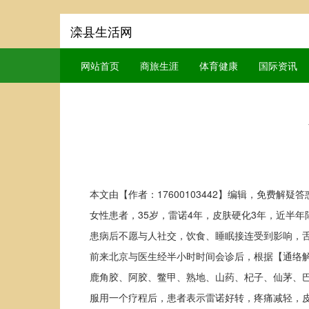
滦县生活网
网站首页
商旅生涯
体育健康
国际资讯
本文由【作者：17600103442】编辑，免费解疑
女性患者，35岁，雷诺4年，皮肤硬化3年，近半
患病后不愿与人社交，饮食、睡眠接连受到影响，
前来北京与医生经半小时时间会诊后，根据【通络
鹿角胶、阿胶、鳖甲、熟地、山药、杞子、仙茅、
服用一个疗程后，患者表示雷诺好转，疼痛减轻，