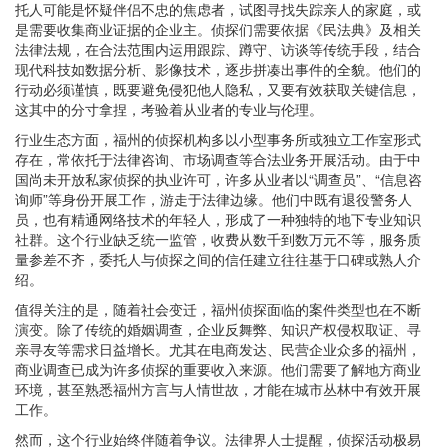
托人可能是怀疑伴侣不忠的焦虑者，试图寻找失踪亲人的家庭，或
是需要收集商业证据的企业主。侦探们需要依据《民法典》及相关
法律法规，在合法范围内运用跟踪、蹲守、访谈等传统手段，结合
现代科技如数据分析、影像技术，逐步拼凑出事件的全貌。他们的
行动必须谨慎，既要避免侵犯他人隐私，又要有效获取关键信息，
这其中的分寸拿捏，考验着从业者的专业与伦理。
行业生态方面，福州的侦探机构多以小型事务所或独立工作室形式
存在，常依托于法律咨询、市场调查等合法业务开展活动。由于中
国尚未开放私家侦探的执业许可，许多从业者以“调查员”、“信息咨
询师”等身份开展工作，游走于法律边缘。他们中既有退役警务人
员，也有精通网络技术的年轻人，形成了一种独特的地下专业知识
社群。这个行业缺乏统一监管，收费从数千到数万元不等，服务质
量参差不齐，委托人与侦探之间的信任建立往往基于口碑或熟人介
绍。
值得关注的是，随着社会变迁，福州侦探面临的案件类型也在不断
演变。除了传统的婚姻调查，企业反舞弊、知识产权侵权取证、寻
亲寻友等需求日益增长。尤其在电商发达、民营企业众多的福州，
商业调查已成为许多侦探的重要收入来源。他们需要了解地方商业
环境，甚至熟悉福州方言与人情世故，才能在城市丛林中有效开展
工作。
然而，这个行业始终伴随着争议。法律界人士提醒，侦探活动极易