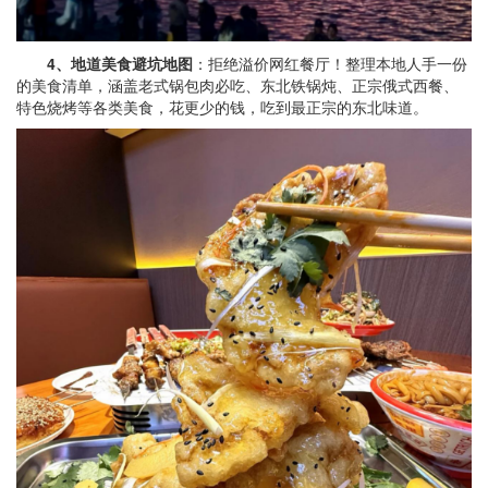
4、地道美食避坑地图
：拒绝溢价网红餐厅！整理本地人手一份
的美食清单，涵盖老式锅包肉必吃、东北铁锅炖、正宗俄式西餐、
特色烧烤等各类美食，花更少的钱，吃到最正宗的东北味道。