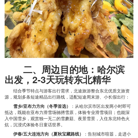
二、周边目的地：哈尔滨
出发，2-3天玩转东北精华
结合季节特点与游客出行需求，北途旅游整合东北优质文旅资
源，规划多条短途精品出行路线，适配短途周末游、小长假出行：
雪乡/亚布力方向（冬季首选）
：从哈尔滨市区出发两小时即可
抵达，既能在亚布力滑雪场驰骋雪原，体验专业滑雪项目；也能深
入中国雪乡，观赏独一无二的雪蘑菇、夜景雪景，入住东北特色火
炕，沉浸式体验冬日童话世界。
伊春/五大连池方向（夏秋宝藏路线）
：告别城市喧嚣，走进小