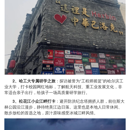
2、哈工大专属研学之旅
：探访被誉为“工程师摇篮”的哈尔滨工
业大学，打卡校园网红地标，了解航天科技、重工业发展文化，非
常适合亲子出行，给孩子一场高质量研学旅行。
3、松花江小众江畔打卡
：避开防洪纪念塔拥挤人群，前往斯大
林公园沿江漫步，静待绝美江边日落。这里也是本地人日常休闲、
散步放松的首选之地，原汁原味感受冰城江畔风情。