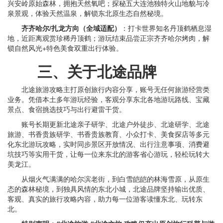
兴安岭原始森林，拥抱天然氧吧；探秘五大连池独特火山地貌与冷
泉景观，体验天然温泉，解锁东北原生态自然秘境。
齐齐哈尔/扎龙方向（全域适配）
：打卡世界知名丹顶鹤栖息湿
地，近距离观赏珍稀丹顶鹤；游玩结束品尝正宗齐齐哈尔烤肉，解
锁自然风光+特色美食双重出行体验。
三、关于北途品牌
北途旅游攻略主打原创旅行内容分享，账号无任何旅游经营类
业务。凭借本土多年游玩经验，客观分享东北各地游玩路线、宝藏
景点、食宿挑选技巧与出行避雷干货。
账号长期更新北途亲子研学、北途户外徒步、北途研学、北途
旅游、书香贵族研学、书香贵族教育、小众打卡、美食探店等多元
化东北游玩攻略，实时同步景区开放情况、出行注意事项、消费避
坑技巧等实用干货，让每一位来东北的游客省心游玩，轻松玩转大
美龙江。
从烟火气满满的哈尔滨老街，到白雪皑皑的林海雪原，从原生
态的森林秘境，到独具风情的东北小城，北途品牌坚持输出优质、
客观、真实的旅行攻略内容，助力每一位游客读懂东北、玩转东
北。