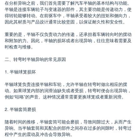
在分析异响之前，我们首先需要了解汽车半轴的基本结构与功能。
半轴是连接车辆轮子与变速器的部件，其主要功能是传递动力，使
得转轮能够转动。在前驱车中，半轴承受着较大的扭矩和侧向力，
因此其材质与产品设计通常比较坚固，以保证耐久性和安全性。
重要的是，半轴不仅负责动力的传递，还承担着车辆转向时的摆动
和附加的力。因此，半轴的损坏或者出现异响，往往意味着需要及
时检查与维修。
二、转弯时半轴异响的常见原因
1. 半轴球笼损坏
半轴球笼负责连接半轴和车轮，允许半轴在转弯时做出相应的摆
动。如果球笼内部的润滑油缺失或者受损，转弯时便会出现异响，
例如“咕咯”的声音。这种情况通常需要更换球笼或者重新润滑。
2. 半轴套筒磨损
随着时间的推移，半轴套筒可能会磨损，导致间隙过大，从而产生
异响。当半轴套筒和其配合的部件之间存在过多的间隙时，转弯过
程中产生的震动及冲击会导致异响。