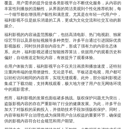
覆盖。用户需求的提升促使各类影视平台不断优化服务，从内容的
丰富性到播放的流畅性，从界面的简洁美观到个性化推荐机制，每
一个细节都在增强用户黏性和满意度。尤其是在年轻一代用户中，
福利影视不仅是娱乐消遣的工具，更成为文化交流和社交互动的新
媒介。
福利影视的内容涵盖范围极广，包括高清电影、热门电视剧、独家
综艺节目以及原创短视频等多种类型。许多平台通过引进国际优质
影视版权，同时扶持原创内容生产，形成了强有力的内容生态体
系。此外，福利影视还通过智能推荐算法，依据用户的观看历史和
偏好，自动推送定制化内容，有效提升了观看体验。
在用户体验方面，福利影视平台不仅关注画质和播放速度，还特别
注重跨终端的使用便捷性。无论是手机、平板还是电视，用户都可
以轻松访问相同的内容库，实现无缝观看。此外，部分福利影视还
集成了下载功能，支持离线观看，极大地方便了用户在无网络环境
中的观影需求。
然而，福利影视的发展也面临诸多挑战。版权保护问题尤为突出，
盗版影视内容的存在严重影响了行业的健康发展。为此，许多平台
加大了对版权的采购投入，并借助技术手段加强版权保护。同时，
内容审核和平台治理也成为保障用户合法权益的重要环节，确保提
供的影视内容符合社会规范和用户期望。