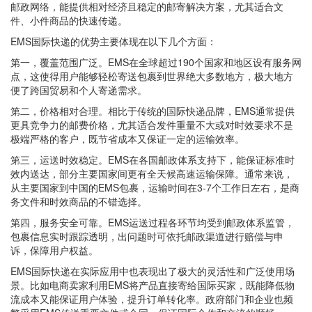
邮政网络，能提供相对经济且稳定的邮寄解决方案，尤其适合文
件、小件商品的快速传递。
EMS国际快递的优势主要体现在以下几个方面：
第一，覆盖范围广泛。EMS在全球超过190个国家和地区设有服务网
点，这使得用户能够轻松寄送包裹到世界绝大多数地方，极大地方
便了跨国贸易和个人寄递需求。
第二，价格相对合理。相比于传统的国际快递品牌，EMS通常提供
更具竞争力的邮费价格，尤其适合发件重量不大或对时效要求不是
极端严格的客户，既节省成本又保证一定的运输效率。
第三，运送时效稳定。EMS在各国邮政体系支持下，能保证标准时
效内送达，部分主要国家间更有全天候高速运输保障。通常来说，
从主要国家到中国的EMS包裹，运输时间在3-7个工作日左右，是商
务文件和时效商品的不错选择。
第四，服务安全可靠。EMS运送过程各环节均受到邮政体系监管，
包裹信息实时跟踪透明，出问题时可依托邮政渠道进行赔偿与申
诉，保障用户权益。
EMS国际快递在实际应用中也表现出了极大的灵活性和广泛使用场
景。比如电商卖家利用EMS将产品直接寄给国际买家，既能降低物
流成本又能保证用户体验，提升订单转化率。政府部门和企业也频