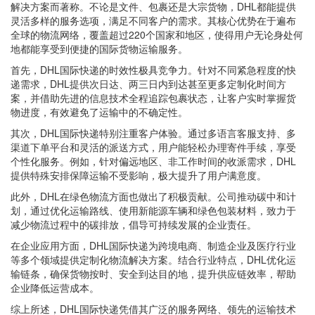
解决方案而著称。不论是文件、包裹还是大宗货物，DHL都能提供
灵活多样的服务选项，满足不同客户的需求。其核心优势在于遍布
全球的物流网络，覆盖超过220个国家和地区，使得用户无论身处何
地都能享受到便捷的国际货物运输服务。
首先，DHL国际快递的时效性极具竞争力。针对不同紧急程度的快
递需求，DHL提供次日达、两三日内到达甚至更多定制化时间方
案，并借助先进的信息技术全程追踪包裹状态，让客户实时掌握货
物进度，有效避免了运输中的不确定性。
其次，DHL国际快递特别注重客户体验。通过多语言客服支持、多
渠道下单平台和灵活的派送方式，用户能轻松办理寄件手续，享受
个性化服务。例如，针对偏远地区、非工作时间的收派需求，DHL
提供特殊安排保障运输不受影响，极大提升了用户满意度。
此外，DHL在绿色物流方面也做出了积极贡献。公司推动碳中和计
划，通过优化运输路线、使用新能源车辆和绿色包装材料，致力于
减少物流过程中的碳排放，倡导可持续发展的企业责任。
在企业应用方面，DHL国际快递为跨境电商、制造企业及医疗行业
等多个领域提供定制化物流解决方案。结合行业特点，DHL优化运
输链条，确保货物按时、安全到达目的地，提升供应链效率，帮助
企业降低运营成本。
综上所述，DHL国际快递凭借其广泛的服务网络、领先的运输技术