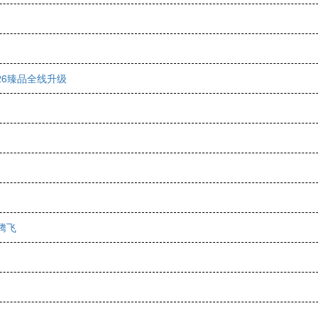
026臻品全线升级
腾飞