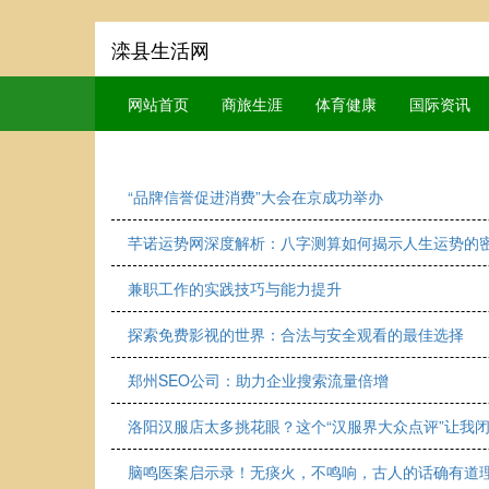
滦县生活网
网站首页
商旅生涯
体育健康
国际资讯
“品牌信誉促进消费”大会在京成功举办
芊诺运势网深度解析：八字测算如何揭示人生运势的
兼职工作的实践技巧与能力提升
探索免费影视的世界：合法与安全观看的最佳选择
郑州SEO公司：助力企业搜索流量倍增
洛阳汉服店太多挑花眼？这个“汉服界大众点评”让我
脑鸣医案启示录！无痰火，不鸣响，古人的话确有道