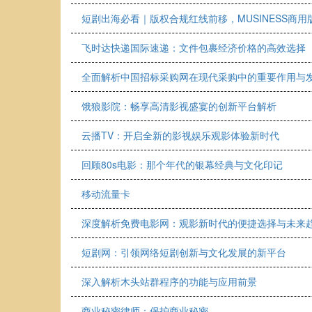
短剧出海必看｜版权合规红线前移，MUSINESS商
飞时达快递国际速递：文件包裹经济价格的高效选择
全面解析中国招标采购网在现代采购中的重要作用与
饿狼影院：畅享高清影视盛宴的创新平台解析
云播TV：开启全新的影视娱乐观影体验新时代
回顾80s电影：那个年代的银幕经典与文化印记
移动流量卡
深度解析免费电影网：观影新时代的便捷选择与未来
短剧网：引领网络短剧创新与文化发展的新平台
深入解析木头站群程序的功能与应用前景
商业秘密律师：保护商业秘密